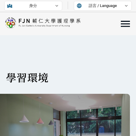
diversity_3
expand_more
language
expand_more
身分
語言 / Language
學習環境